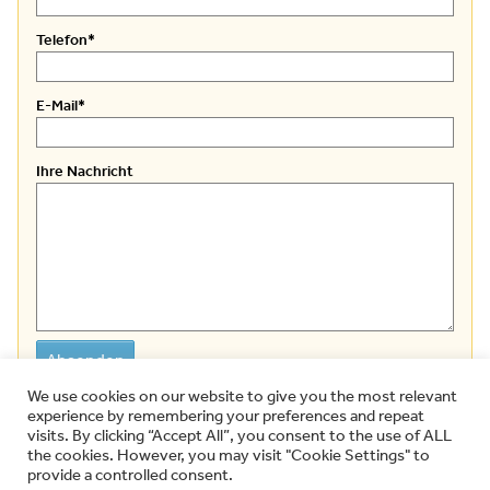
erzielen.
den Kosten durch Unfälle in der Freizeit, im Ausland und
Ihr gewünschtes Leistungsspektrum. Danach gilt es vor
mit Zusatzversicherungen spezifische Leistungen ihrer
rund um die Uhr zu schützen. So können Sie sich im Fall der
allem auf Preis und Leistung zu achten. Wir vergleichen den
Telefon
*
gesetzlichen Versicherung aufzustocken.
Fälle um Ihre Genesung kümmern und müssen sich keine
Markt und machen Ihnen günstige Angebote, die Ihr Geld
Sorgen um Ihr Geld machen. Gleichzeitig überdeckt die
wert sind.
E-Mail
*
private Unfallversicherung Ihre gesetzlichen Ansprüche
während der Arbeitszeit und bietet Ihnen so 24 Stunden
am Tag Schutz aus einer Hand!
Ihre Nachricht
We use cookies on our website to give you the most relevant
experience by remembering your preferences and repeat
visits. By clicking “Accept All”, you consent to the use of ALL
the cookies. However, you may visit "Cookie Settings" to
provide a controlled consent.