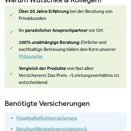
Über 20 Jahre Erfahrung
bei der Beratung von
Privatkunden
Ihr
persönlicher Ansprechpartner
vor Ort
100% unabhängige
Beratung:
Ehrliche und
nachhaltige Betreuung bilden den Kern unserer
Philosophie
Vergleich der Produkte
von fast allen
Versicherern: Das Preis- /Leistungsverhältnis ist
entscheidend
Benötigte Versicherungen
Privathaftpflichtversicherung
Auch kleine Unachtsamkeiten können hohe Kosten
Berufsunfähigkeitsversicherung &